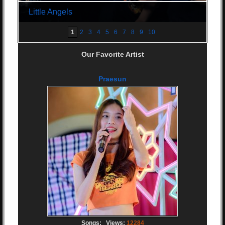
Little Angels
1
2
3
4
5
6
7
8
9
10
Our Favorite Artist
Praesun
Songs:
Views:
12284