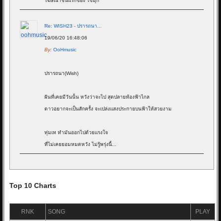
โฆษณาชิ้นแรกของ ไข่มุก
Re: WISH23 - ปรารถนา...
19/06/20 16:48:06
By:
OoHmusic
ปรารถนา(Wish)
ฝันที่เคยมีวันนั้น หวังว่าจะไป สุดปลายท้องฟ้าไกล
ดาวอยากจะเป็นสักครั้ง จะเปล่งแสงประกายบนฟ้าให้สวยงาม
ทุ่มเท ทำมันออกไปด้วยแรงใจ
ที่ไม่เคยยอมหมดหวัง ไม่รู้พรุ่งนี้...
Re: Goodnight - ALIZ...
17/05/20 11:11:34
Top 10 Charts
By:
OoHmusic
RNK
SONG
PLAY
รีวิว :
https://www.oohmusic.com/news_story/208/goodnight-aliz