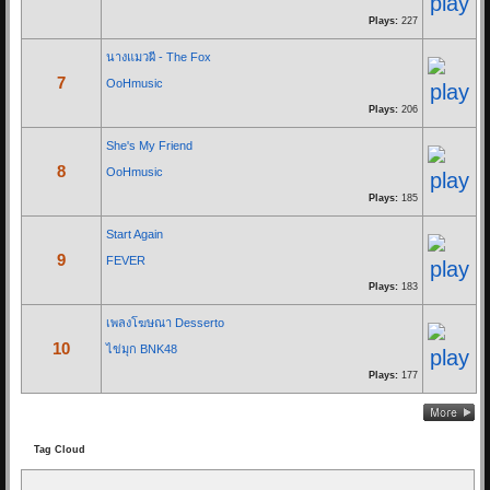
ภาพยนต์ เรื่อง Where we belong
Plays:
227
เพลงแรกของ BNK48 ที่ไม่ได้มาจาก AKB48
นางแมวผี - The Fox
ทั้ง 2 คนเป็นสมาชิกในยูนิตร้อง...
7
OoHmusic
Plays:
206
Re: Hackset - รู้สึก(...
01/03/19 18:58:10
She's My Friend
8
By:
OoHmusic
OoHmusic
Plays:
185
Hackset - รู้สึก( I Feel Tears ) Audio Lyrics song Acoustic
Start Again
วิจารณ์กันหน่อยครับ น้องเขาแต่งเอง ทั้งคำร้องทำนอง เสียงคลิปอาจไม่
9
FEVER
ค่อยดีเพราะอัดจากมือถือ
Plays:
183
เพลงโฆษณา Desserto
Re: วินาที Stang BNK48
10
ไข่มุก BNK48
25/11/18 08:21:12
ถึงช่วงเวลาบีบหัวใจเมื่อทั้ง 5 วงมารวมพลหน้า
Plays:
177
By:
OoHmusic
เวทีรอฟังการประกาศผล
โดยวงเมทัลหญิงล้วน
Have you Heard?
คว้าแชมป์สุดยอดวงดนตรี “
est Cola Presents HOTWAVE MUSIC
วินาที
Tag Cloud
AWARDS
2023”
ไปครองได้สำเร็จรับเงิน
คำร้อง/ทำนอง : STANG BNK48 / ครูสุธี นามศิริเลิศ
รางวัลจำนวน
100,000
บาท
พร้อมถ้วยรางวัล