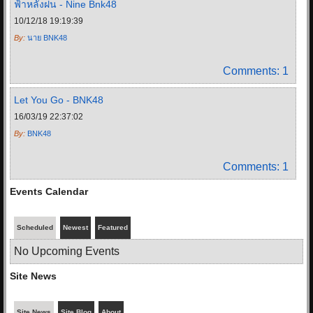
ฟ้าหลังฝน - Nine Bnk48
10/12/18 19:19:39
By:
นาย BNK48
Comments
: 1
Let You Go - BNK48
16/03/19 22:37:02
By:
BNK48
Comments
: 1
Events Calendar
Scheduled
Newest
Featured
No Upcoming Events
Site News
Site News
Site Blog
About