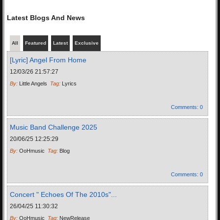
Latest Blogs And News
All
Featured
Latest
Exclusive
[Lyric] Angel From Home
12/03/26 21:57:27
By:
Little Angels
Tag:
Lyrics
Comments
: 0
Music Band Challenge 2025
20/06/25 12:25:29
By:
OoHmusic
Tag:
Blog
Comments
: 0
Concert " Echoes Of The 2010s"...
26/04/25 11:30:32
By:
OoHmusic
Tag:
NewRelease