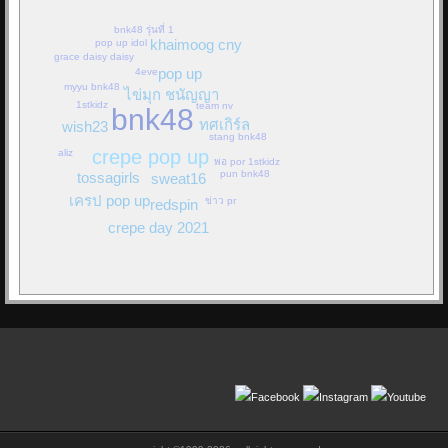
เรียบเรียง : ครูสุธี นามศิริเลิศ (ครูธี ครีเอทีฟรายการโทรทัศน์)
และยังได้ออกผลงานซิงเกิ้ลและ
MV
เป็นศิลปิน
bnk48 รุ่นที่ 1
ภายใต้สังกัด
ATIME
และได้ขึ้นแสดงสดบนเวที
khaimoog cny
pop up idol
จากคนธรรมดาที่ดูไม่มีค่ามากมาย
grace daisy daisy
เทศกาลดนตรีใจกลางกรุงเทพฯ
“est Cola
pop up
4eve
และไม่ใช่คนสำคัญสำหรับใคร...
presents Monster Music Festival”
นอกจากนี้
myyu bnk48
ไข่มุก ชนัญญา
วง
Have you Heard?
ยังคว้ารางวัล
BEST
1stkidz
team nv
bnk48
ONLINE VIEW
รับเงินรางวัล 20
,
000 บาท
ทศเกิร์ล
wish23
Re: SNAP - INK...
stang bnk48
และรางวัล
AWESOME BAND
รับเงินรางวัล
15/10/18 21:44:40
crepe pop up
aliz
พอ por 1stkidz
30,000 บาท พร้อมถ้วยรางวัล และยังรับสิทธิ์
By:
OoHmusic
pun bnk48
tossagirls
sweat16
Fast Track
เข้ารอบ
Final Audition
เป็นศิลปิน
เครป pop up
ข่าว pr
redspin
ฝึกหัดของ
GMM GRAMMY
ไปครองอีกด้วย
synthesizer pop เสียงอิ้งค์หวานมาก ดนตรีใสๆฟังก่อนนอนฝันหวานทั้งคืน
crepe day 2021
แน่ๆ