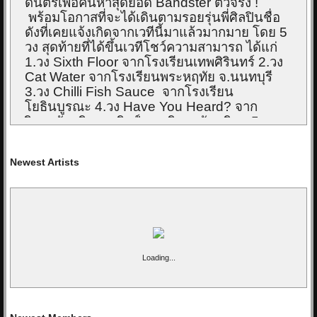
ดนตรีเพื่อค้นหาสุดยอด
Bandster
ตัวจริง
!
พร้อมโอกาสที่จะได้เดินตามรอยรุ่นพี่ศิลปินชื่อ
ดังที่เคยแจ้งเกิดจากเวทีนี้มาแล้วมากมาย โดย
5
วง สุดท้ายที่ได้ขึ้นเวทีโชว์ความสามารถ ได้แก่
1.วง
Sixth Floor
จากโรงเรียนเทพศิรินทร์ 2.วง
Cat Water
จากโรงเรียนพระหฤทัย จ.นนทบุรี
3.วง
Chilli Fish Sauce
จากโรงเรียน
โยธินบูรณะ 4.วง
Have You Heard?
จาก
วิทยาลัยดุริยางคศิลป์ มหาวิทยาลัยมหิดล
5.วง
SERPENT
จากโรงเรียนบ้านดุงวิทยา
จ.อุดรธานี โดยมีคณะกรรมการผู้ทรงคุณวุฒิและ
Newest Artists
คร่ำหวอดในวงการอย่าง
ป๋าเต็ด-ยุทธนา บุญอ้อม
รองกรรมการผู้อำนวยการอาวุโส หน่วยงาน
Showbiz GMM MUSIC COMPANY LIMITED
,
พูนศักดิ์ จตุระบุล (อ๊อฟ
Big Ass
)
รอง
กรรมการผู้อำนวยการ-หน่วยงาน Rock GMM
MUSIC COMPANY LIMITED
, แกงส้ม ธนทัต
ชัยอรรถ
และ
ธนบูลย์ คูรอย
ผู้อำนวยการฝ่ายคัด
Loading...
สรรและพัฒนาศิลปิน บริษัท จีเอ็มเอ็ม แกรมมี่
จำกัด (มหาชน) (
GMM Academy)
นั่งแท่น
ตัดสินชี้ขาด