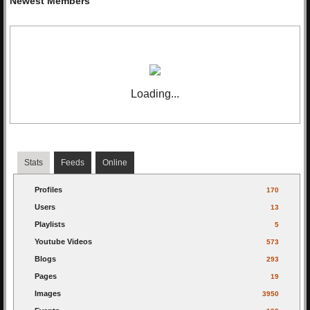
Newest Members
เปิดเวทีด้วย 2 พิธีกร
ดีเจ เป้ วิศวะ และ ดีเจ แนน
รชา
ดา ทักทายบรรดากองเชียร์หลายร้อยคน
ที่มาจับจองพื้นที่หน้าเวทีกันตั้งแต่เที่ยงท่ามกลาง
ความตื่นเต้นของน้องๆ ที่เตรียมตัวมาปล่อยพลัง
โชว์ความสามารถกันอย่างเต็มที่ ก่อนแนะนำ
คณะกรรมการ, รางวัลต่างๆ และกติกาการ
Loading...
แข่งขันที่จะตัดสินกันในวันนี้
โดยแต่ละวงจะต้อง
ใช้เพลงที่ใช้ในการโชว์ความสามารถรวม 2
เพลง แบ่งเป็นเพลงเล่นเหมือนต้นฉบับ 1 เพลง
และเพลงที่ “
Re-Arrange”
1 เพลง กำหนดเวลา
โชว์วงละ 15 นาที
Stats
Feeds
Online
เริ่มโชว์แรกจาก วง
Sixth Floor
ที่เลือกเพลง
Profiles
170
"อ้าว" ของ อะตอม ชนกันต์ และ เรามีเรา ของ
แหวนฐิติมา
มาเรียบเรียงใหม่ ต่อด้วยวง
Cat
Users
13
Water
กับเพลง
"หมายความว่าอะไร
”
ของวง
Playlists
5
Mean
, เพลง “ถ้าเราเจอกันอีก” ของ
Tilly Birds
Youtube Videos
573
มาโชว์เรียกอารมณ์สะกดคนดู จากนั้นถึงคิววง
Blogs
293
วง
Chilli Fish Sauce
กับเพลง "
คิดถึงจัง (มาหา
Pages
19
หน่อย) - ปราโมทย์ ปาทาน , “เพลงคุณและคุณ
เท่านั้น”ของ แกงส้ม ธนทัต
ที่เล่นเอาเจ้าของเพลง
Images
3950