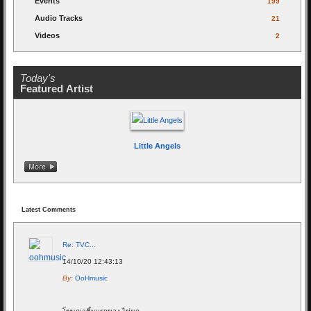
นั่งยิ้มกับสไตล์ดนตรีเรียบเรียงใหม่ มาถึงช่วงท้าย
Events
199
การแข่งขันกับวงสมาชิกหญิงล้วน
Have You
Audio Tracks
21
Heard?
กับเพลง "
แดนเนรมิตร" ของ
Big Ass
Videos
2
ที่เล่นเอาเจ้าของเพลงอย่างพี่อ๊อฟยกนิ้วชื่นชมกับ
ฝีมือดนตรี
เพลง "เสียใจได้ยินไหม" ของ ใหม่
เจริญปุระ
ในเวอร์ชั่นเรียบเรียงดนตรีใหม่สไตล์
Today's
เมทัลได้สะใจคนดูให้ส่งเสียงเชียร์ไม่หยุด
ปิดท้าย
Featured Artist
กับวงเดินทางไกลมาจากอุดรธานี วง
SERPENT
กับ
เพลง "รักเอย" ของ ดา เอ็นโดรฟิน
และ
เพลง
Miss Call
ของ ซินญอริต้า
ที่เหล่ากรรมการต่าง
ยกนิ้วให้กับความสามารถทักษะดนตรีที่เกินวัย
Little Angels
มัธยมกันทุกคน บอกเลยว่าดุเดือดสมศักดิ์ศรีรอบ
ไฟนอล เพราะไม่ว่าจะเป็นทักษะทางดนตรี หรือ
การแสดงบนเวที เล่นเอากรรมการต้องกุมขมับ
กันเลยทีเดียว จากนั้นเบรกอารมณ์ก่อนลุ้นผลการ
Latest Comments
ตัดสินด้วยมินิคอนเสิร์ตจากศิลปินรุ่นพี่
Getsunova
ที่ขนเพลงฮิตแถมยังชวน
พอร์ส
จาก
วง
Yes Indeed
Re: TVC...
ขึ้นมาร้องแจมกันบนเวทีอีกด้วย
ปลุกวัยรุ่นสยามลุกขึ้นมามันส์ร้องตามกันสนั่น
14/10/20 12:43:13
ลาน
Block K
สยามสแควร์
By:
OoHmusic