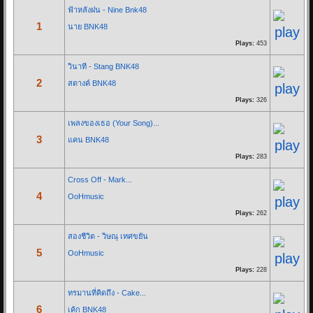
ฟ้าหลังฝน - Nine Bnk48
1
นาย BNK48
Re: ฟ้าหลังฝน - Nine...
Plays:
453
07/07/19 21:29:00
By:
OoHmusic
วินาที - Stang BNK48
2
สตางค์ BNK48
นั่งมองดูฝนที่ไหลลงหน้าต่าง
Plays:
326
เธอจะคิดถึงฉันบ้างไหมคนดี
เพลงของเธอ (Your Song)...
ส่วนตัวฉันก็คงจะไม่ต่าง
3
แคน BNK48
ได้แค่เพียงที่เธอคิดถึงใคร ไม่ใช่ฉัน
Plays:
283
Cross Off - Mark...
* ก็ไม่ได้โทษเธอเลยในวันนั้น
4
OoHmusic
จะไม่อยู่ข้างเคียงกันในวันที่ฝนตก...
Plays:
262
Re: Let you go - BNK48
สองชีวิต - วิษณุ เทศขยัน
5
16/03/19 22:46:24
OoHmusic
By:
OoHmusic
Plays:
228
ทรมานที่คิดถึง - Cake...
Let you go เพลงนี้ร้องโดยมิวสิค และ เจนนิษฐ์ เพลงนี้จะเป็นเพลงประกอบ
6
เค้ก BNK48