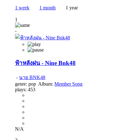
1 week
1 month
1 year
1
-
ฟ้าหลังฝน - Nine Bnk48
-
นาย BNK48
genre:
pop
Album:
Member Song
plays:
453
N/A