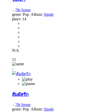
-
7th Sense
genre:
Pop
Album:
Single
plays:
14
N/A
11
-
สัมผัสรัก
-
7th Sense
genre:
Pop
Album:
Single