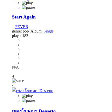
Start Again
-
FEVER
genre:
pop
Album:
Single
plays:
183
N/A
4
-
เพลงโฆษณา Desserto