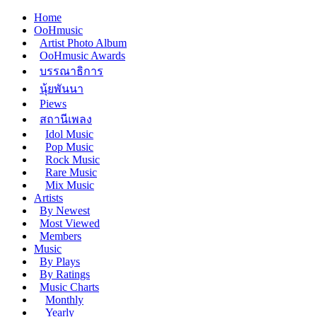
Home
OoHmusic
Artist Photo Album
OoHmusic Awards
บรรณาธิการ
นุ้ยพันนา
Piews
สถานีเพลง
Idol Music
Pop Music
Rock Music
Rare Music
Mix Music
Artists
By Newest
Most Viewed
Members
Music
By Plays
By Ratings
Music Charts
Monthly
Yearly