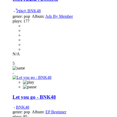
-
ไข่มุก BNK48
genre:
pop
Album:
Ads By Member
plays:
177
N/A
5
-
Let you go - BNK48
-
BNK48
genre:
pop
Album:
EP Beginner
plays:
85