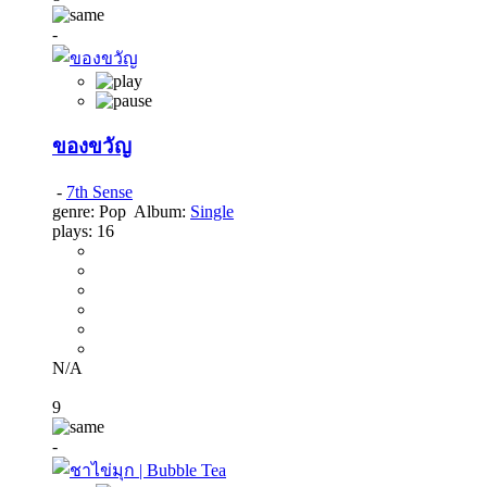
-
ของขวัญ
-
7th Sense
genre:
Pop
Album:
Single
plays:
16
N/A
9
-