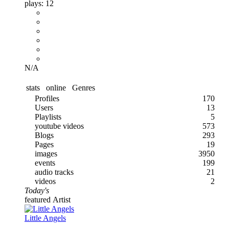
plays:
12
N/A
stats
online
Genres
Profiles
170
Users
13
Playlists
5
youtube videos
573
Blogs
293
Pages
19
images
3950
events
199
audio tracks
21
videos
2
Today's
featured Artist
Little Angels