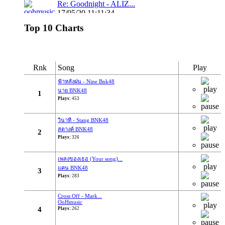
Re: Goodnight - ALIZ...
17/05/20 11:11:34
By:
OoHmusic
Top 10 Charts
รีวิว :
https://www.oohmusic.com/news_story/208/goodnig
aliz
Rnk
Song
Play
Re: ฟ้าหลังฝน - Nine...
ฟ้าหลังฝน - Nine Bnk48
นาย BNK48
07/07/19 21:29:00
1
Plays:
453
By:
OoHmusic
วินาที - Stang BNK48
นั่งมองดูฝนที่ไหลลงหน้าต่าง
สตางค์ BNK48
2
เธอจะคิดถึงฉันบ้างไหมคนดี
Plays:
326
ส่วนตัวฉันก็คงจะไม่ต่าง
ได้แค่เพียงที่เธอคิดถึงใคร ไม่ใช่ฉัน
เพลงของเธอ (Your song)...
แคน BNK48
3
Plays:
283
* ก็ไม่ได้โทษเธอเลยในวันนั้น
จะไม่อยู่ข้างเคียงกันในวันที่ฝนตก...
Cross Off - Mark...
OoHmusic
4
Plays:
262
Re: Let you go - BNK48
16/03/19 22:46:24