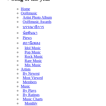
Home
OoHmusic
Artist Photo Album
OoHmusic Awards
บรรณาธิการ
นุ้ยพันนา
Piews
สถานีเพลง
Idol Music
Pop Music
Rock Music
Rare Music
Mix Music
Artists
By Newest
Most Viewed
Members
Music
By Plays
By Ratings
Music Charts
Monthly