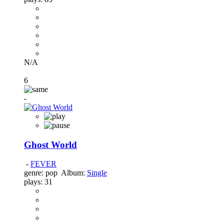
N/A
6
-
Ghost World
-
FEVER
genre:
pop
Album:
Single
plays:
31