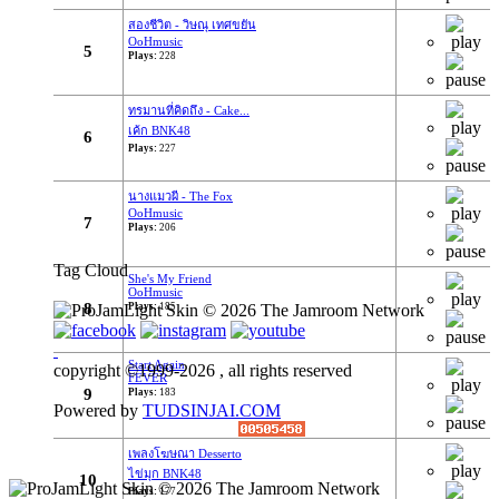
By:
OoHmusic
สองชีวิต - วิษณุ เทศขยัน
OoHmusic
5
Let you go เพลงนี้ร้องโดยมิวสิค และ เจนนิษฐ์
Plays:
228
เพลงนี้จะเป็นเพลงประกอบภาพยนต์ เรื่อง Where
we belong
ทรมานที่คิดถึง - Cake...
เค้ก BNK48
เพลงแรกของ BNK48 ที่ไม่ได้มาจาก AKB48
6
Plays:
227
ทั้ง 2 คนเป็นสมาชิกในยูนิตร้อง...
นางแมวผี - The Fox
Re: Hackset - รู้สึก(...
OoHmusic
7
Plays:
206
01/03/19 18:58:10
By:
OoHmusic
Tag Cloud
She's My Friend
OoHmusic
Hackset - รู้สึก( I Feel Tears ) Audio Lyrics song
8
Plays:
185
Acoustic
วิจารณ์กันหน่อยครับ น้องเขาแต่งเอง ทั้งคำร้อง
Start Again
copyright ©1999-2026 , all rights reserved
ทำนอง เสียงคลิปอาจไม่ค่อยดีเพราะอัดจากมือ
FEVER
9
Plays:
183
ถือ
Powered by
TUDSINJAI.COM
Re: วินาที Stang BNK48
เพลงโฆษณา Desserto
25/11/18 08:21:12
ไข่มุก BNK48
10
By:
OoHmusic
Plays:
177