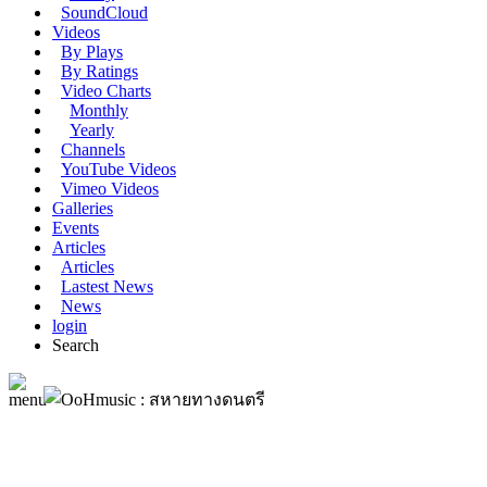
SoundCloud
Videos
By Plays
By Ratings
Video Charts
Monthly
Yearly
Channels
YouTube Videos
Vimeo Videos
Galleries
Events
Articles
Articles
Lastest News
News
login
Search