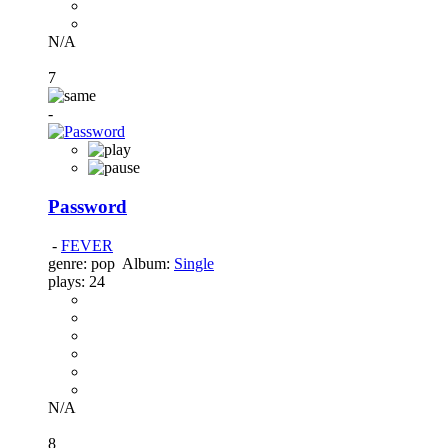
N/A
7
-
Password
-
FEVER
genre:
pop
Album:
Single
plays:
24
N/A
8