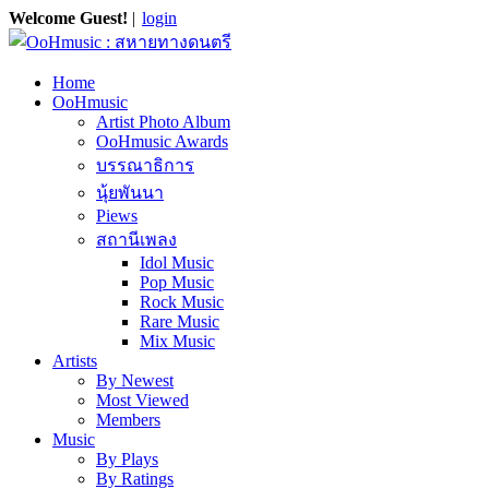
Welcome Guest!
|
login
Home
OoHmusic
Artist Photo Album
OoHmusic Awards
บรรณาธิการ
นุ้ยพันนา
Piews
สถานีเพลง
Idol Music
Pop Music
Rock Music
Rare Music
Mix Music
Artists
By Newest
Most Viewed
Members
Music
By Plays
By Ratings