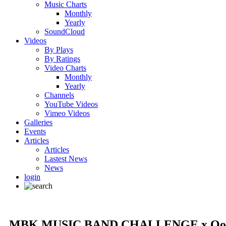
Music Charts
Monthly
Yearly
SoundCloud
Videos
By Plays
By Ratings
Video Charts
Monthly
Yearly
Channels
YouTube Videos
Vimeo Videos
Galleries
Events
Articles
Articles
Lastest News
News
login
MBK MUSIC BAND CHALLENGE x OoH