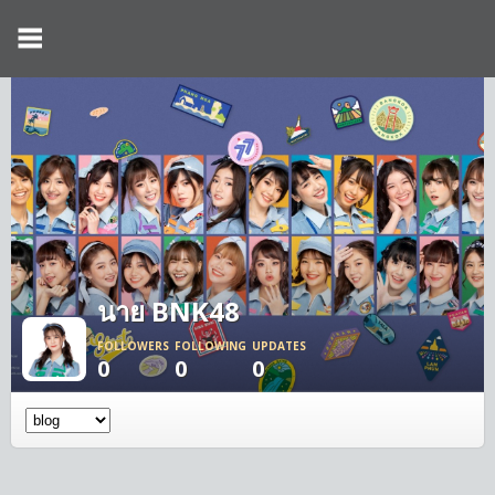
นาย BNK48
FOLLOWERS
FOLLOWING
UPDATES
0
0
0