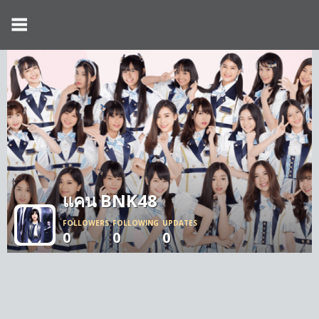
แคน BNK48
FOLLOWERS
FOLLOWING
UPDATES
0
0
0