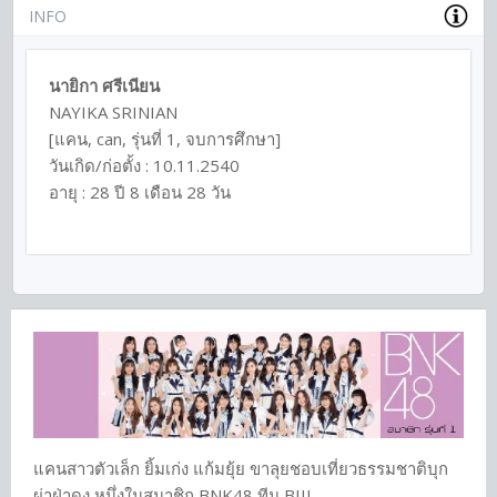
INFO
นายิกา ศรีเนียน
NAYIKA SRINIAN
[แคน, can, รุ่นที่ 1, จบการศึกษา]
วันเกิด/ก่อตั้ง : 10.11.2540
อายุ : 28 ปี 8 เดือน 28 วัน
แคนสาวตัวเล็ก ยิ้มเก่ง แก้มยุ้ย ขาลุยชอบเที่ยวธรรมชาติบุก
ผ่าฝ่าดง หนึ่งในสมาชิก BNK48 ทีม BIII