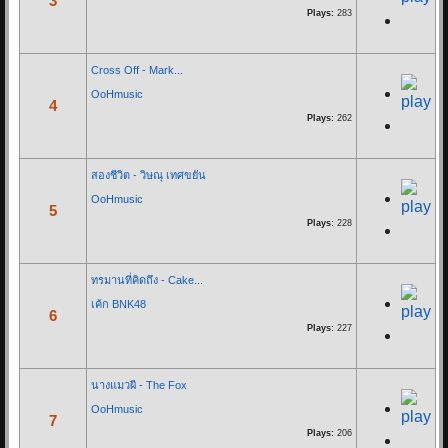
3
* ก็ไม่ได้โทษเธอเลยในวันนั้น
Plays:
283
จะไม่อยู่ข้างเคียงกันในวันที่ฝนตก...
Cross Off - Mark...
Re: Let you go - BNK48
OoHmusic
16/03/19 22:46:24
4
Plays:
262
By:
OoHmusic
Let you go เพลงนี้ร้องโดยมิวสิค และ เจนนิษฐ์ เพลงนี้จะเป็นเพลงประกอบ
สองชีวิต - วิษณุ เทศขยัน
ภาพยนต์ เรื่อง Where we belong
OoHmusic
5
เพลงแรกของ BNK48 ที่ไม่ได้มาจาก AKB48
Plays:
228
ทั้ง 2 คนเป็นสมาชิกในยูนิตร้อง...
ทรมานที่คิดถึง - Cake...
Re: Hackset - รู้สึก(...
เค้ก BNK48
6
01/03/19 18:58:10
Plays:
227
By:
OoHmusic
นางแมวผี - The Fox
Hackset - รู้สึก( I Feel Tears ) Audio Lyrics song Acoustic
OoHmusic
7
วิจารณ์กันหน่อยครับ น้องเขาแต่งเอง ทั้งคำร้องทำนอง เสียงคลิปอาจไม่
Plays:
206
ค่อยดีเพราะอัดจากมือถือ