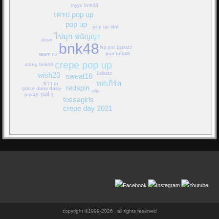
myyu bnk48
เครป pop up
pop up
pop up idol
ไข่มุก ชนัญญา
4eve
bnk48
พอ por 1stkidz
pun bnk48
team nv
crepe pop up
stang bnk48
1stkidz
wish23
sweat16
ทศเกิร์ล
ข่าว pr
redspin
grace daisy daisy
aliz
bnk48 รุ่นที่ 1
tossagirls
crepe day 2021
copyright ©1999-2026 , all rights reserved