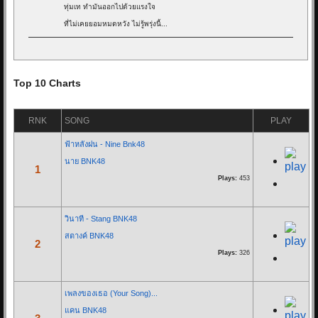
ทุ่มเท ทำมันออกไปด้วยแรงใจ
ที่ไม่เคยยอมหมดหวัง ไม่รู้พรุ่งนี้...
Re: Goodnight - ALIZ...
17/05/20 11:11:34
Top 10 Charts
By:
OoHmusic
RNK
SONG
PLAY
รีวิว :
https://www.oohmusic.com/news_story/208/goodnight-aliz
ฟ้าหลังฝน - Nine Bnk48
นาย BNK48
Re: ฟ้าหลังฝน - Nine...
1
Plays:
453
07/07/19 21:29:00
By:
OoHmusic
วินาที - Stang BNK48
นั่งมองดูฝนที่ไหลลงหน้าต่าง
สตางค์ BNK48
2
เธอจะคิดถึงฉันบ้างไหมคนดี
Plays:
326
ส่วนตัวฉันก็คงจะไม่ต่าง
ได้แค่เพียงที่เธอคิดถึงใคร ไม่ใช่ฉัน
เพลงของเธอ (Your Song)...
แคน BNK48