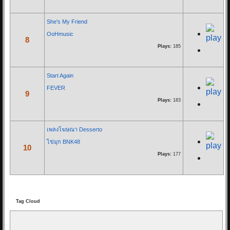
She's My Friend
Re: วินาที Stang BNK48
OoHmusic
25/11/18 08:21:12
8
Plays:
185
By:
OoHmusic
วินาที
Start Again
คำร้อง/ทำนอง : STANG BNK48 / ครูสุธี นามศิริเลิศ
FEVER
9
เรียบเรียง : ครูสุธี นามศิริเลิศ (ครูธี ครีเอทีฟรายการโทรทัศน์)
Plays:
183
จากคนธรรมดาที่ดูไม่มีค่ามากมาย
เพลงโฆษณา Desserto
และไม่ใช่คนสำคัญสำหรับใคร...
ไข่มุก BNK48
10
Plays:
177
Re: SNAP - INK...
15/10/18 21:44:40
By:
OoHmusic
Tag Cloud
synthesizer pop เสียงอิ้งค์หวานมาก ดนตรีใสๆฟังก่อนนอนฝันหวานทั้งคืน
แน่ๆ