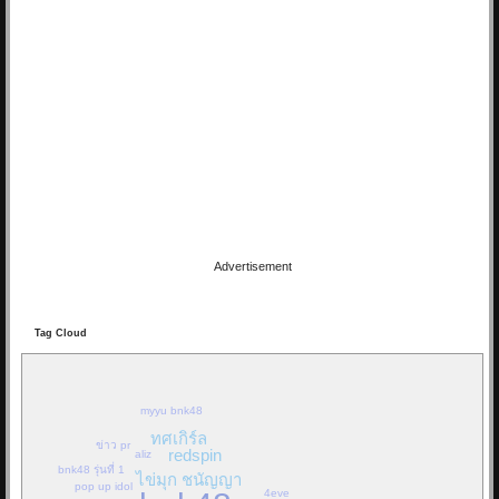
16/03/19 22:46:24
By:
OoHmusic
Let you go เพลงนี้ร้องโดยมิวสิค และ เจนนิษฐ์ เพลงนี้จะเป็นเพลงประกอบ
ภาพยนต์ เรื่อง Where we belong
เพลงแรกของ BNK48 ที่ไม่ได้มาจาก AKB48
ทั้ง 2 คนเป็นสมาชิกในยูนิตร้อง...
Re: Hackset - รู้สึก(...
01/03/19 18:58:10
Advertisement
By:
OoHmusic
Tag Cloud
Hackset - รู้สึก( I Feel Tears ) Audio Lyrics song Acoustic
วิจารณ์กันหน่อยครับ น้องเขาแต่งเอง ทั้งคำร้องทำนอง เสียงคลิปอาจไม่
ค่อยดีเพราะอัดจากมือถือ
myyu bnk48
ทศเกิร์ล
ข่าว pr
Re: วินาที Stang BNK48
redspin
aliz
bnk48 รุ่นที่ 1
25/11/18 08:21:12
ไข่มุก ชนัญญา
pop up idol
4eve