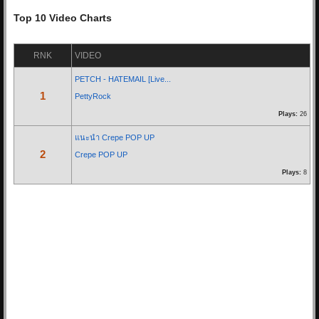
17/05/20 11:11:34
Top 10 Video Charts
By:
OoHmusic
RNK
VIDEO
รีวิว :
https://www.oohmusic.com/news_story/208/goodnight-aliz
PETCH - HATEMAIL [Live...
1
PettyRock
Re: ฟ้าหลังฝน - Nine...
Plays:
26
07/07/19 21:29:00
By:
OoHmusic
แนะนำ Crepe POP UP
2
Crepe POP UP
นั่งมองดูฝนที่ไหลลงหน้าต่าง
Plays:
8
เธอจะคิดถึงฉันบ้างไหมคนดี
ส่วนตัวฉันก็คงจะไม่ต่าง
ได้แค่เพียงที่เธอคิดถึงใคร ไม่ใช่ฉัน
* ก็ไม่ได้โทษเธอเลยในวันนั้น
จะไม่อยู่ข้างเคียงกันในวันที่ฝนตก...
Re: Let you go - BNK48