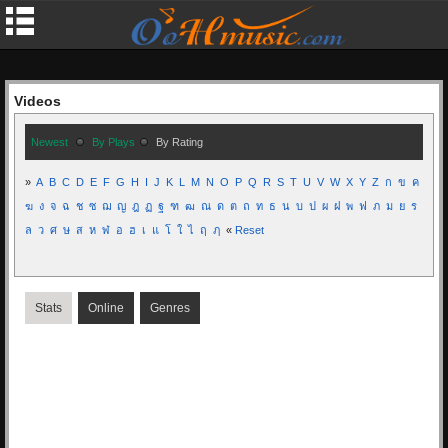
Videos
Newest
By Plays
By Rating
»
A
B
C
D
E
F
G
H
I
J
K
L
M
N
O
P
Q
R
S
T
U
V
W
X
Y
Z
ก
ข
ค
ฆ
ง
จ
ฉ
ช
ซ
ฌ
ญ
ฎ
ฏ
ฐ
ฑ
ฒ
ณ
ด
ต
ถ
ท
ธ
น
บ
ป
ผ
ฝ
พ
ฟ
ภ
ม
ย
ร
ล
ว
ศ
ษ
ส
ห
ฬ
อ
ฮ
เ
แ
โ
ใ
ไ
ฤ
ฦ
«
Reset
Stats
Online
Genres