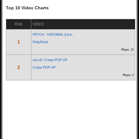
17/05/20 11:11:34
Top 10 Video Charts
By:
OoHmusic
RNK
VIDEO
รีวิว :
https://www.oohmusic.com/news_story/208/goodnight-aliz
PETCH - HATEMAIL [Live...
1
PettyRock
Re: ฟ้าหลังฝน - Nine...
Plays:
26
07/07/19 21:29:00
By:
OoHmusic
แนะนำ Crepe POP UP
2
Crepe POP UP
นั่งมองดูฝนที่ไหลลงหน้าต่าง
Plays:
8
เธอจะคิดถึงฉันบ้างไหมคนดี
ส่วนตัวฉันก็คงจะไม่ต่าง
ได้แค่เพียงที่เธอคิดถึงใคร ไม่ใช่ฉัน
* ก็ไม่ได้โทษเธอเลยในวันนั้น
จะไม่อยู่ข้างเคียงกันในวันที่ฝนตก...
Re: Let you go - BNK48