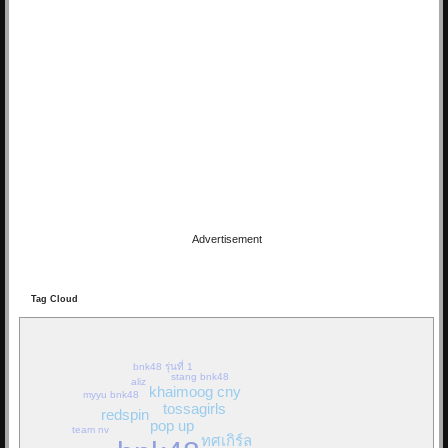
16/03/19 22:46:24
By:
OoHmusic
Let you go เพลงนี้ร้องโดยมิวสิค และ เจนนิษฐ์ เพลงนี้จะเป็นเพลงประกอบ
ภาพยนต์ เรื่อง Where we belong
เพลงแรกของ BNK48 ที่ไม่ได้มาจาก AKB48
ทั้ง 2 คนเป็นสมาชิกในยูนิตร้อง...
Re: Hackset - รู้สึก(...
01/03/19 18:58:10
Advertisement
By:
OoHmusic
Tag Cloud
Hackset - รู้สึก( I Feel Tears ) Audio Lyrics song Acoustic
วิจารณ์กันหน่อยครับ น้องเขาแต่งเอง ทั้งคำร้องทำนอง เสียงคลิปอาจไม่
ค่อยดีเพราะอัดจากมือถือ
bnk48 รุ่นที่ 1
stang bnk48
aliz
khaimoog cny
myyu bnk48
Re: วินาที Stang BNK48
tossagirls
redspin
pop up
25/11/18 08:21:12
team nv
ทศเกิร์ล