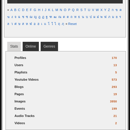
»
A
B
C
D
E
F
G
H
I
J
K
L
M
N
O
P
Q
R
S
T
U
V
W
X
Y
Z
ก
ข
ค
ฆ
ง
จ
ฉ
ช
ซ
ฌ
ญ
ฎ
ฏ
ฐ
ฑ
ฒ
ณ
ด
ต
ถ
ท
ธ
น
บ
ป
ผ
ฝ
พ
ฟ
ภ
ม
ย
ร
ล
ว
ศ
ษ
ส
ห
ฬ
อ
ฮ
เ
แ
โ
ใ
ไ
ฤ
ฦ
«
Reset
Stats
Online
Genres
Profiles
170
Users
13
Playlists
5
Youtube Videos
573
Blogs
293
Pages
19
Images
3950
Events
199
Audio Tracks
21
Videos
2