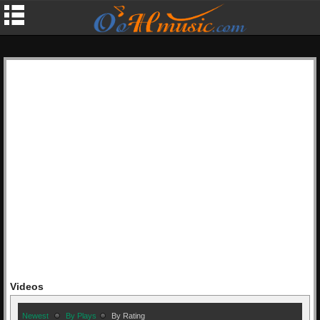
Videos
Newest
By Plays
By Rating