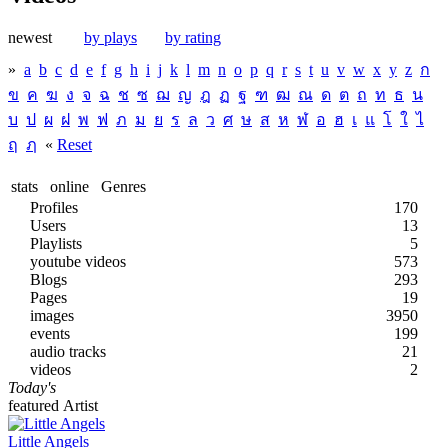
newest
by plays
by rating
»
a
b
c
d
e
f
g
h
i
j
k
l
m
n
o
p
q
r
s
t
u
v
w
x
y
z
ก
ข
ค
ฆ
ง
จ
ฉ
ช
ซ
ฌ
ญ
ฎ
ฏ
ฐ
ฑ
ฒ
ณ
ด
ต
ถ
ท
ธ
น
บ
ป
ผ
ฝ
พ
ฟ
ภ
ม
ย
ร
ล
ว
ศ
ษ
ส
ห
ฬ
อ
ฮ
เ
แ
โ
ใ
ไ
ฤ
ฦ
«
Reset
stats
online
Genres
Profiles
170
Users
13
Playlists
5
youtube videos
573
Blogs
293
Pages
19
images
3950
events
199
audio tracks
21
videos
2
Today's
featured Artist
Little Angels