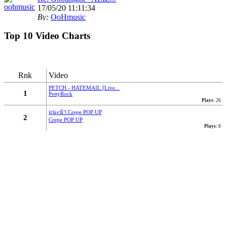
17/05/20 11:11:34
By:
OoHmusic
Top 10 Video Charts
รีวิว :
https://www.oohmusic.com/news_story/208/goodnight-
aliz
Rnk
Video
Re: ฟ้าหลังฝน - Nine...
07/07/19 21:29:00
PETCH - HATEMAIL [Live...
1
PettyRock
By:
OoHmusic
Plays:
26
แนะนำ Crepe POP UP
นั่งมองดูฝนที่ไหลลงหน้าต่าง
2
Crepe POP UP
Plays:
8
เธอจะคิดถึงฉันบ้างไหมคนดี
ส่วนตัวฉันก็คงจะไม่ต่าง
ได้แค่เพียงที่เธอคิดถึงใคร ไม่ใช่ฉัน
* ก็ไม่ได้โทษเธอเลยในวันนั้น
จะไม่อยู่ข้างเคียงกันในวันที่ฝนตก...
Re: Let you go - BNK48
16/03/19 22:46:24