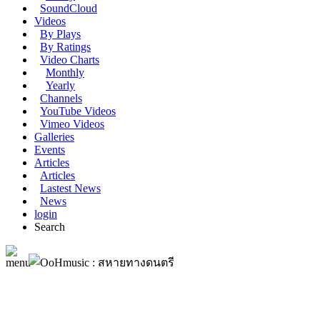
SoundCloud
Videos
By Plays
By Ratings
Video Charts
Monthly
Yearly
Channels
YouTube Videos
Vimeo Videos
Galleries
Events
Articles
Articles
Lastest News
News
login
Search