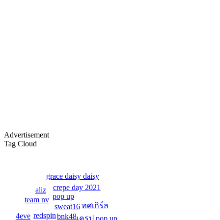
By:
OoHmusic
Let you go เพลงนี้ร้องโดยมิวสิค และ เจนนิษฐ์ เพลงนี้
จะเป็นเพลงประกอบภาพยนต์ เรื่อง Where we belong
เพลงแรกของ BNK48 ที่ไม่ได้มาจาก AKB48
ทั้ง 2 คนเป็นสมาชิกในยูนิตร้อง...
Re: Hackset - รู้สึก(...
01/03/19 18:58:10
By:
OoHmusic
Hackset - รู้สึก( I Feel Tears ) Audio Lyrics song Acoustic
วิจารณ์กันหน่อยครับ น้องเขาแต่งเอง ทั้งคำร้อง
Advertisement
ทำนอง เสียงคลิปอาจไม่ค่อยดีเพราะอัดจากมือถือ
Tag Cloud
Re: วินาที Stang BNK48
25/11/18 08:21:12
grace daisy daisy
By:
OoHmusic
crepe day 2021
aliz
pop up
team nv
วินาที
ทศเกิร์ล
sweat16
คำร้อง/ทำนอง : STANG BNK48 / ครูสุธี นามศิริเลิศ
redspin
4eve
bnk48
เครป pop up