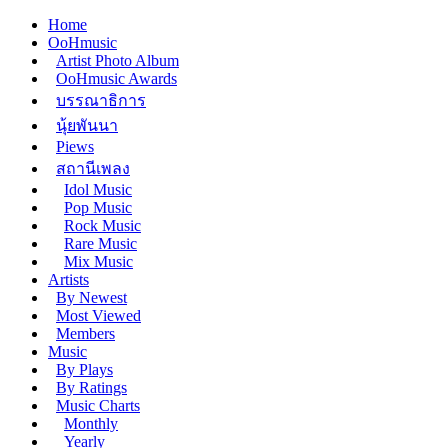
Home
OoHmusic
Artist Photo Album
OoHmusic Awards
บรรณาธิการ
นุ้ยพันนา
Piews
สถานีเพลง
Idol Music
Pop Music
Rock Music
Rare Music
Mix Music
Artists
By Newest
Most Viewed
Members
Music
By Plays
By Ratings
Music Charts
Monthly
Yearly