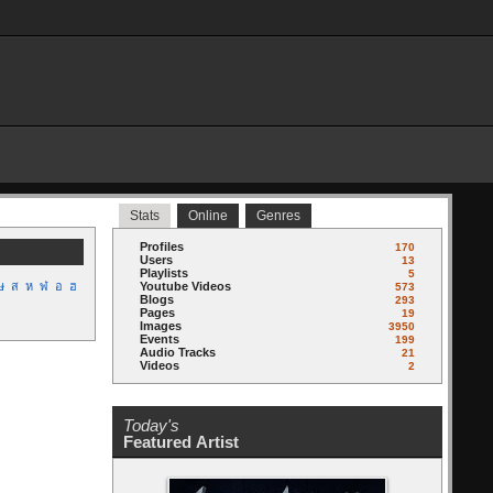
Stats
Online
Genres
Profiles
170
Users
13
Playlists
5
ษ
ส
ห
ฬ
อ
ฮ
Youtube Videos
573
Blogs
293
Pages
19
Images
3950
Events
199
Audio Tracks
21
Videos
2
Today's
Featured Artist