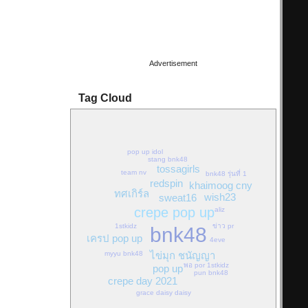
15/10/18 21:44:40
By:
OoHmusic
synthesizer pop เสียงอิ้งค์หวานมาก ดนตรีใสๆฟัง
ก่อนนอนฝันหวานทั้งคืนแน่ๆ
Advertisement
Tag Cloud
pop up idol
stang bnk48
tossagirls
team nv
bnk48 รุ่นที่ 1
redspin
khaimoog cny
ทศเกิร์ล
wish23
sweat16
crepe pop up
aliz
1stkidz
ข่าว pr
bnk48
เครป pop up
4eve
myyu bnk48
ไข่มุก ชนัญญา
พอ por 1stkidz
pop up
pun bnk48
crepe day 2021
grace daisy daisy