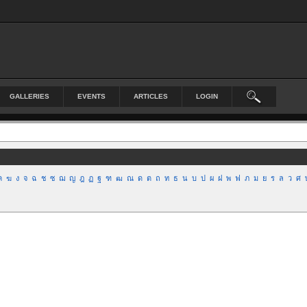
GALLERIES
EVENTS
ARTICLES
LOGIN
ค
ฆ
ง
จ
ฉ
ช
ซ
ฌ
ญ
ฎ
ฏ
ฐ
ฑ
ฒ
ณ
ด
ต
ถ
ท
ธ
น
บ
ป
ผ
ฝ
พ
ฟ
ภ
ม
ย
ร
ล
ว
ศ