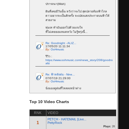
ปรารถนา(Wish)
ฝันที่เคยมีวันนั้น หวังว่าจะไป สุดปลายท้องฟ้าไกล
ดาวอยากจะเป็นสักครั้ง จะเปล่งแสงประกายบนฟ้าให้
สวยงาม
ทุ่มเท ทำมันออกไปด้วยแรงใจ
ที่ไม่เคยยอมหมดหวัง ไม่รู้พรุ่งนี้...
Re: Goodnight - ALIZ...
17/05/20 11:11:34
By:
OoHmusic
รีวิว :
https://www.oohmusic.com/news_story/208/goodnight-
aliz
Re: ฟ้าหลังฝน - Nine...
07/07/19 21:29:00
By:
OoHmusic
นั่งมองดูฝนที่ไหลลงหน้าต่าง
เธอจะคิดถึงฉันบ้างไหมคนดี
ส่วนตัวฉันก็คงจะไม่ต่าง
Top 10 Video Charts
ได้แค่เพียงที่เธอคิดถึงใคร ไม่ใช่ฉัน
* ก็ไม่ได้โทษเธอเลยในวันนั้น
RNK
VIDEO
จะไม่อยู่ข้างเคียงกันในวันที่ฝนตก...
PETCH - HATEMAIL [Live...
1
PettyRock
Re: Let you go - BNK48
Plays:
26
16/03/19 22:46:24