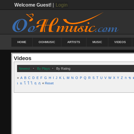
Welcome Guest!
|
Login
HOME
OOHMUSIC
ARTISTS
MUSIC
VIDEOS
Videos
Newest
By Plays
By Rating
»
A
B
C
D
E
F
G
H
I
J
K
L
M
N
O
P
Q
R
S
T
U
V
W
X
Y
Z
ก
ข
เ
แ
โ
ใ
ไ
ฤ
ฦ
«
Reset