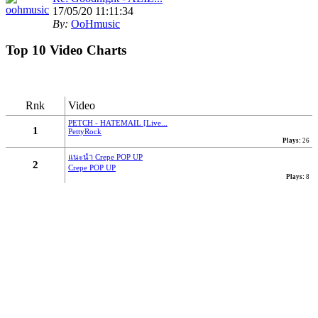
17/05/20 11:11:34
By:
OoHmusic
Top 10 Video Charts
รีวิว :
https://www.oohmusic.com/news_story/208/goodnight-
aliz
Rnk
Video
Re: ฟ้าหลังฝน - Nine...
07/07/19 21:29:00
PETCH - HATEMAIL [Live...
1
PettyRock
By:
OoHmusic
Plays:
26
แนะนำ Crepe POP UP
นั่งมองดูฝนที่ไหลลงหน้าต่าง
2
Crepe POP UP
Plays:
8
เธอจะคิดถึงฉันบ้างไหมคนดี
ส่วนตัวฉันก็คงจะไม่ต่าง
ได้แค่เพียงที่เธอคิดถึงใคร ไม่ใช่ฉัน
* ก็ไม่ได้โทษเธอเลยในวันนั้น
จะไม่อยู่ข้างเคียงกันในวันที่ฝนตก...
Re: Let you go - BNK48
16/03/19 22:46:24