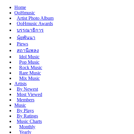
Home
OoHmusic
Artist Photo Album
OoHmusic Awards
บรรณาธิการ
นุ้ยพันนา
Piews
สถานีเพลง
Idol Music
Pop Music
Rock Music
Rare Music
Mix Music
Artists
By Newest
Most Viewed
Members
Music
By Plays
By Ratings
Music Charts
Monthly
Yearly