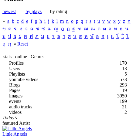
newest
by plays
by rating
»
a
b
c
d
e
f
g
h
i
j
k
l
m
n
o
p
q
r
s
t
u
v
w
x
y
z
ก
ข
ค
ฆ
ง
จ
ฉ
ช
ซ
ฌ
ญ
ฎ
ฏ
ฐ
ฑ
ฒ
ณ
ด
ต
ถ
ท
ธ
น
บ
ป
ผ
ฝ
พ
ฟ
ภ
ม
ย
ร
ล
ว
ศ
ษ
ส
ห
ฬ
อ
ฮ
เ
แ
โ
ใ
ไ
ฤ
ฦ
«
Reset
stats
online
Genres
Profiles
170
Users
13
Playlists
5
youtube videos
573
Blogs
293
Pages
19
images
3950
events
199
audio tracks
21
videos
2
Today's
featured Artist
Little Angels