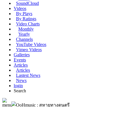
SoundCloud
Videos
By Plays
By Ratings
Video Charts
Monthly
Yearly
Channels
YouTube Videos
Vimeo Videos
Galleries
Events
Articles
Articles
Lastest News
News
login
Search