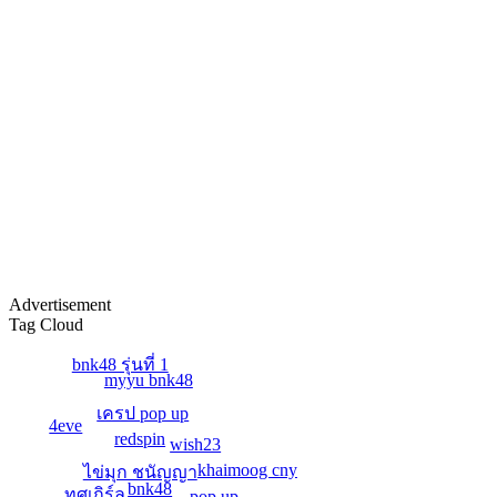
By:
OoHmusic
Let you go เพลงนี้ร้องโดยมิวสิค และ เจนนิษฐ์ เพลงนี้
จะเป็นเพลงประกอบภาพยนต์ เรื่อง Where we belong
เพลงแรกของ BNK48 ที่ไม่ได้มาจาก AKB48
ทั้ง 2 คนเป็นสมาชิกในยูนิตร้อง...
Re: Hackset - รู้สึก(...
01/03/19 18:58:10
By:
OoHmusic
Hackset - รู้สึก( I Feel Tears ) Audio Lyrics song Acoustic
วิจารณ์กันหน่อยครับ น้องเขาแต่งเอง ทั้งคำร้อง
Advertisement
ทำนอง เสียงคลิปอาจไม่ค่อยดีเพราะอัดจากมือถือ
Tag Cloud
bnk48 รุ่นที่ 1
Re: วินาที Stang BNK48
myyu bnk48
25/11/18 08:21:12
By:
OoHmusic
เครป pop up
4eve
redspin
wish23
วินาที
khaimoog cny
ไข่มุก ชนัญญา
คำร้อง/ทำนอง : STANG BNK48 / ครูสุธี นามศิริเลิศ
bnk48
ทศเกิร์ล
pop up