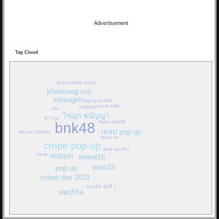
Re: Hackset - รู้สึก(...
01/03/19 18:58:10
Advertisement
By:
OoHmusic
Tag Cloud
Hackset - รู้สึก( I Feel Tears ) Audio Lyrics song Acoustic
วิจารณ์กันหน่อยครับ น้องเขาแต่งเอง ทั้งคำร้องทำนอง เสียงคลิปอาจไม่
ค่อยดีเพราะอัดจากมือถือ
grace daisy daisy
khaimoog cny
tossagirls
stang bnk48
Re: วินาที Stang BNK48
pun bnk48
1stkidz
aliz
25/11/18 08:21:12
ไข่มุก ชนัญญา
ข่าว pr
myyu bnk48
bnk48
By:
OoHmusic
เครป pop up
พอ por 1stkidz
team nv
crepe pop up
pop up idol
วินาที
redspin
4eve
sweat16
คำร้อง/ทำนอง : STANG BNK48 / ครูสุธี นามศิริเลิศ
wish23
pop up
เรียบเรียง : ครูสุธี นามศิริเลิศ (ครูธี ครีเอทีฟรายการโทรทัศน์)
crepe day 2021
bnk48 รุ่นที่ 1
ทศเกิร์ล
จากคนธรรมดาที่ดูไม่มีค่ามากมาย
และไม่ใช่คนสำคัญสำหรับใคร...