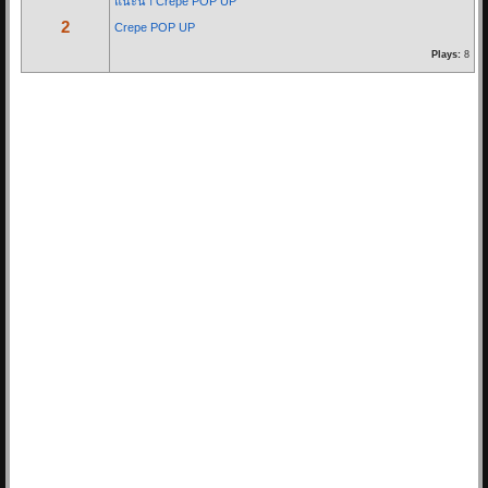
แนะนำ Crepe POP UP
2
Crepe POP UP
นั่งมองดูฝนที่ไหลลงหน้าต่าง
Plays:
8
เธอจะคิดถึงฉันบ้างไหมคนดี
ส่วนตัวฉันก็คงจะไม่ต่าง
ได้แค่เพียงที่เธอคิดถึงใคร ไม่ใช่ฉัน
* ก็ไม่ได้โทษเธอเลยในวันนั้น
จะไม่อยู่ข้างเคียงกันในวันที่ฝนตก...
Re: Let you go - BNK48
16/03/19 22:46:24
By:
OoHmusic
Let you go เพลงนี้ร้องโดยมิวสิค และ เจนนิษฐ์ เพลงนี้จะเป็นเพลงประกอบ
ภาพยนต์ เรื่อง Where we belong
เพลงแรกของ BNK48 ที่ไม่ได้มาจาก AKB48
ทั้ง 2 คนเป็นสมาชิกในยูนิตร้อง...