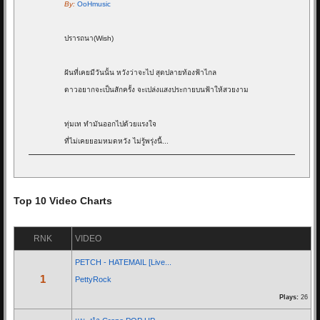
By:
OoHmusic
ปรารถนา(Wish)
ฝันที่เคยมีวันนั้น หวังว่าจะไป สุดปลายท้องฟ้าไกล
ดาวอยากจะเป็นสักครั้ง จะเปล่งแสงประกายบนฟ้าให้สวยงาม
ทุ่มเท ทำมันออกไปด้วยแรงใจ
ที่ไม่เคยยอมหมดหวัง ไม่รู้พรุ่งนี้...
Re: Goodnight - ALIZ...
17/05/20 11:11:34
Top 10 Video Charts
By:
OoHmusic
RNK
VIDEO
รีวิว :
https://www.oohmusic.com/news_story/208/goodnight-aliz
PETCH - HATEMAIL [Live...
1
PettyRock
Re: ฟ้าหลังฝน - Nine...
Plays:
26
07/07/19 21:29:00
By:
OoHmusic