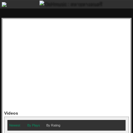
Videos
Newest
By Plays
By Rating