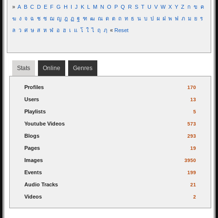
»
A
B
C
D
E
F
G
H
I
J
K
L
M
N
O
P
Q
R
S
T
U
V
W
X
Y
Z
ก
ข
ค
ฆ
ง
จ
ฉ
ช
ซ
ฌ
ญ
ฎ
ฏ
ฐ
ฑ
ฒ
ณ
ด
ต
ถ
ท
ธ
น
บ
ป
ผ
ฝ
พ
ฟ
ภ
ม
ย
ร
ล
ว
ศ
ษ
ส
ห
ฬ
อ
ฮ
เ
แ
โ
ใ
ไ
ฤ
ฦ
«
Reset
Stats
Online
Genres
Profiles
170
Users
13
Playlists
5
Youtube Videos
573
Blogs
293
Pages
19
Images
3950
Events
199
Audio Tracks
21
Videos
2