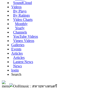
SoundCloud
Videos
By Plays
By Ratings
Video Charts
Monthly
Yearly
Channels
YouTube Videos
Vimeo Videos
Galleries
Events
Articles
Articles
Lastest News
News
login
Search