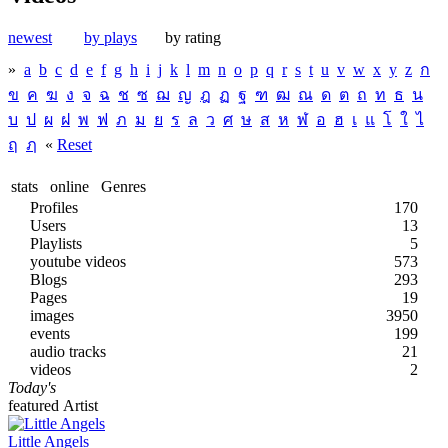
newest
by plays
by rating
»
a
b
c
d
e
f
g
h
i
j
k
l
m
n
o
p
q
r
s
t
u
v
w
x
y
z
ก
ข
ค
ฆ
ง
จ
ฉ
ช
ซ
ฌ
ญ
ฎ
ฏ
ฐ
ฑ
ฒ
ณ
ด
ต
ถ
ท
ธ
น
บ
ป
ผ
ฝ
พ
ฟ
ภ
ม
ย
ร
ล
ว
ศ
ษ
ส
ห
ฬ
อ
ฮ
เ
แ
โ
ใ
ไ
ฤ
ฦ
«
Reset
stats
online
Genres
Profiles
170
Users
13
Playlists
5
youtube videos
573
Blogs
293
Pages
19
images
3950
events
199
audio tracks
21
videos
2
Today's
featured Artist
Little Angels