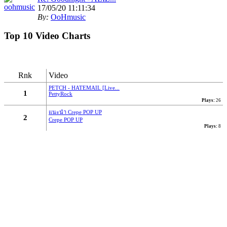
17/05/20 11:11:34
By:
OoHmusic
Top 10 Video Charts
รีวิว :
https://www.oohmusic.com/news_story/208/goodnight-
aliz
Rnk
Video
Re: ฟ้าหลังฝน - Nine...
07/07/19 21:29:00
PETCH - HATEMAIL [Live...
1
PettyRock
By:
OoHmusic
Plays:
26
แนะนำ Crepe POP UP
นั่งมองดูฝนที่ไหลลงหน้าต่าง
2
Crepe POP UP
Plays:
8
เธอจะคิดถึงฉันบ้างไหมคนดี
ส่วนตัวฉันก็คงจะไม่ต่าง
ได้แค่เพียงที่เธอคิดถึงใคร ไม่ใช่ฉัน
* ก็ไม่ได้โทษเธอเลยในวันนั้น
จะไม่อยู่ข้างเคียงกันในวันที่ฝนตก...
Re: Let you go - BNK48
16/03/19 22:46:24