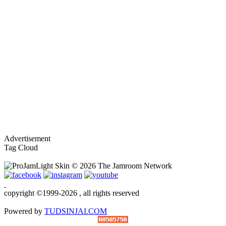
By:
OoHmusic
Let you go เพลงนี้ร้องโดยมิวสิค และ เจนนิษฐ์ เพลงนี้
จะเป็นเพลงประกอบภาพยนต์ เรื่อง Where we belong
เพลงแรกของ BNK48 ที่ไม่ได้มาจาก AKB48
ทั้ง 2 คนเป็นสมาชิกในยูนิตร้อง...
Re: Hackset - รู้สึก(...
01/03/19 18:58:10
By:
OoHmusic
Hackset - รู้สึก( I Feel Tears ) Audio Lyrics song Acoustic
วิจารณ์กันหน่อยครับ น้องเขาแต่งเอง ทั้งคำร้อง
Advertisement
ทำนอง เสียงคลิปอาจไม่ค่อยดีเพราะอัดจากมือถือ
Tag Cloud
Re: วินาที Stang BNK48
25/11/18 08:21:12
By:
OoHmusic
copyright ©1999-2026 , all rights reserved
วินาที
Powered by
TUDSINJAI.COM
คำร้อง/ทำนอง : STANG BNK48 / ครูสุธี นามศิริเลิศ