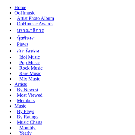
Home
OoHmusic
Artist Photo Album
OoHmusic Awards
บรรณาธิการ
นุ้ยพันนา
Piews
สถานีเพลง
Idol Music
Pop Music
Rock Music
Rare Music
Mix Music
Artists
By Newest
Most Viewed
Members
Music
By Plays
By Ratings
Music Charts
Monthly
Yearly