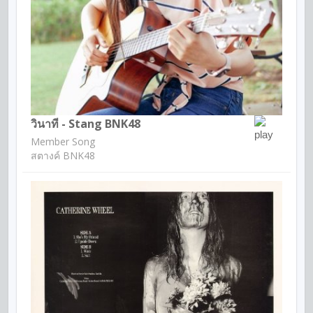
วินาที - Stang BNK48
Member Song
สตางค์ BNK48