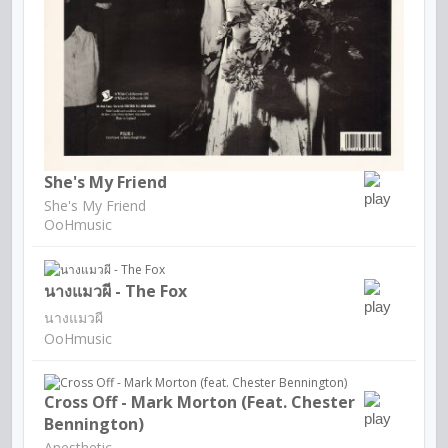
She's My Friend
She's My Friend
OoHmusic
นางแมวผี - The Fox
นางแมวผี
OoHmusic
Cross Off - Mark Morton (feat. Chester
Bennington)
Anesthetic