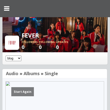
FEVER
FOLLOWERS
FOLLOWING
UPDATES
0
0
0
Audio
»
Albums
»
Single
Start Again