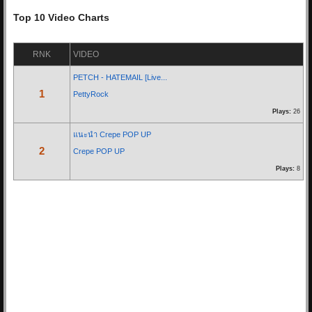
17/05/20 11:11:34
Top 10 Video Charts
By:
OoHmusic
RNK
VIDEO
รีวิว :
https://www.oohmusic.com/news_story/208/goodnight-aliz
PETCH - HATEMAIL [Live...
1
PettyRock
Re: ฟ้าหลังฝน - Nine...
Plays:
26
07/07/19 21:29:00
By:
OoHmusic
แนะนำ Crepe POP UP
2
Crepe POP UP
นั่งมองดูฝนที่ไหลลงหน้าต่าง
Plays:
8
เธอจะคิดถึงฉันบ้างไหมคนดี
ส่วนตัวฉันก็คงจะไม่ต่าง
ได้แค่เพียงที่เธอคิดถึงใคร ไม่ใช่ฉัน
* ก็ไม่ได้โทษเธอเลยในวันนั้น
จะไม่อยู่ข้างเคียงกันในวันที่ฝนตก...
Re: Let you go - BNK48