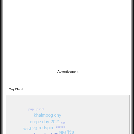
16/03/19 22:46:24
By:
OoHmusic
Let you go เพลงนี้ร้องโดยมิวสิค และ เจนนิษฐ์ เพลงนี้จะเป็นเพลงประกอบ
ภาพยนต์ เรื่อง Where we belong
เพลงแรกของ BNK48 ที่ไม่ได้มาจาก AKB48
ทั้ง 2 คนเป็นสมาชิกในยูนิตร้อง...
Re: Hackset - รู้สึก(...
01/03/19 18:58:10
Advertisement
By:
OoHmusic
Tag Cloud
Hackset - รู้สึก( I Feel Tears ) Audio Lyrics song Acoustic
วิจารณ์กันหน่อยครับ น้องเขาแต่งเอง ทั้งคำร้องทำนอง เสียงคลิปอาจไม่
ค่อยดีเพราะอัดจากมือถือ
pop up idol
khaimoog cny
Re: วินาที Stang BNK48
crepe day 2021
aliz
1stkidz
redspin
25/11/18 08:21:12
wish23
ทศเกิร์ล