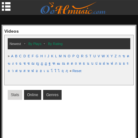
Videos
Newest
By Plays
By Rating
»
A
B
C
D
E
F
G
H
I
J
K
L
M
N
O
P
Q
R
S
T
U
V
W
X
Y
Z
ก
ข
ค
ฆ
ง
จ
ฉ
ช
ซ
ฌ
ญ
ฎ
ฏ
ฐ
ฑ
ฒ
ณ
ด
ต
ถ
ท
ธ
น
บ
ป
ผ
ฝ
พ
ฟ
ภ
ม
ย
ร
ล
ว
ศ
ษ
ส
ห
ฬ
อ
ฮ
เ
แ
โ
ใ
ไ
ฤ
ฦ
«
Reset
Stats
Online
Genres