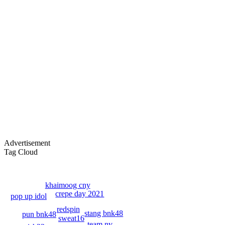
By:
OoHmusic
Let you go เพลงนี้ร้องโดยมิวสิค และ เจนนิษฐ์ เพลงนี้
จะเป็นเพลงประกอบภาพยนต์ เรื่อง Where we belong
เพลงแรกของ BNK48 ที่ไม่ได้มาจาก AKB48
ทั้ง 2 คนเป็นสมาชิกในยูนิตร้อง...
Re: Hackset - รู้สึก(...
01/03/19 18:58:10
By:
OoHmusic
Hackset - รู้สึก( I Feel Tears ) Audio Lyrics song Acoustic
วิจารณ์กันหน่อยครับ น้องเขาแต่งเอง ทั้งคำร้อง
Advertisement
ทำนอง เสียงคลิปอาจไม่ค่อยดีเพราะอัดจากมือถือ
Tag Cloud
Re: วินาที Stang BNK48
25/11/18 08:21:12
khaimoog cny
By:
OoHmusic
crepe day 2021
pop up idol
redspin
วินาที
stang bnk48
pun bnk48
sweat16
คำร้อง/ทำนอง : STANG BNK48 / ครูสุธี นามศิริเลิศ
team nv