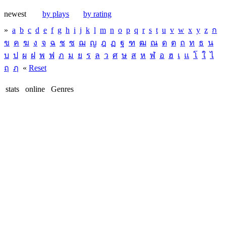
newest
by plays
by rating
»
a
b
c
d
e
f
g
h
i
j
k
l
m
n
o
p
q
r
s
t
u
v
w
x
y
z
ก
ข
ค
ฆ
ง
จ
ฉ
ช
ซ
ฌ
ญ
ฎ
ฏ
ฐ
ฑ
ฒ
ณ
ด
ต
ถ
ท
ธ
น
บ
ป
ผ
ฝ
พ
ฟ
ภ
ม
ย
ร
ล
ว
ศ
ษ
ส
ห
ฬ
อ
ฮ
เ
แ
โ
ใ
ไ
ฤ
ฦ
«
Reset
stats
online
Genres