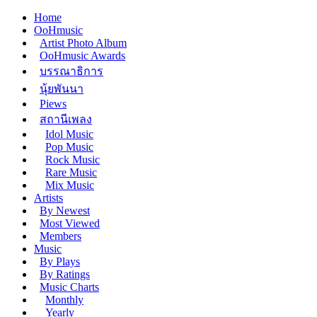
Home
OoHmusic
Artist Photo Album
OoHmusic Awards
บรรณาธิการ
นุ้ยพันนา
Piews
สถานีเพลง
Idol Music
Pop Music
Rock Music
Rare Music
Mix Music
Artists
By Newest
Most Viewed
Members
Music
By Plays
By Ratings
Music Charts
Monthly
Yearly