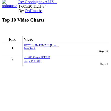
Re: Goodnight - ALIZ...
17/05/20 11:11:34
By:
OoHmusic
Top 10 Video Charts
รีวิว :
https://www.oohmusic.com/news_story/208/goodnight-
aliz
Rnk
Video
Re: ฟ้าหลังฝน - Nine...
07/07/19 21:29:00
PETCH - HATEMAIL [Live...
1
PettyRock
By:
OoHmusic
Plays:
26
แนะนำ Crepe POP UP
นั่งมองดูฝนที่ไหลลงหน้าต่าง
2
Crepe POP UP
Plays:
8
เธอจะคิดถึงฉันบ้างไหมคนดี
ส่วนตัวฉันก็คงจะไม่ต่าง
ได้แค่เพียงที่เธอคิดถึงใคร ไม่ใช่ฉัน
* ก็ไม่ได้โทษเธอเลยในวันนั้น
จะไม่อยู่ข้างเคียงกันในวันที่ฝนตก...
Re: Let you go - BNK48
16/03/19 22:46:24