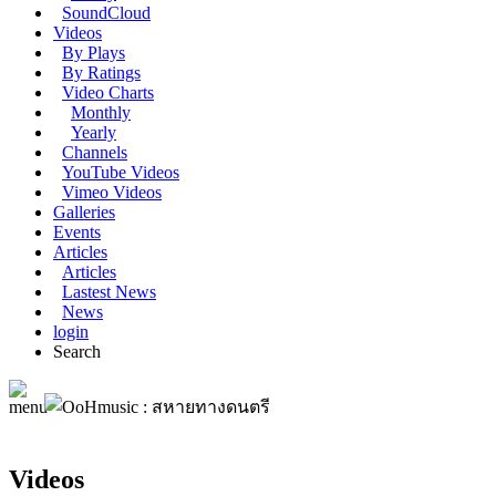
SoundCloud
Videos
By Plays
By Ratings
Video Charts
Monthly
Yearly
Channels
YouTube Videos
Vimeo Videos
Galleries
Events
Articles
Articles
Lastest News
News
login
Search
Videos