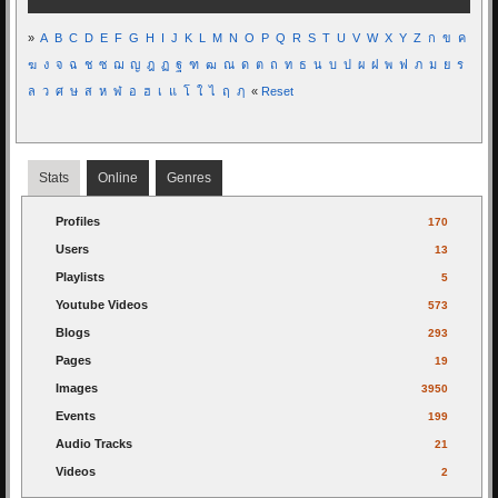
»
A
B
C
D
E
F
G
H
I
J
K
L
M
N
O
P
Q
R
S
T
U
V
W
X
Y
Z
ก
ข
ค
ฆ
ง
จ
ฉ
ช
ซ
ฌ
ญ
ฎ
ฏ
ฐ
ฑ
ฒ
ณ
ด
ต
ถ
ท
ธ
น
บ
ป
ผ
ฝ
พ
ฟ
ภ
ม
ย
ร
ล
ว
ศ
ษ
ส
ห
ฬ
อ
ฮ
เ
แ
โ
ใ
ไ
ฤ
ฦ
«
Reset
Stats
Online
Genres
Profiles
170
Users
13
Playlists
5
Youtube Videos
573
Blogs
293
Pages
19
Images
3950
Events
199
Audio Tracks
21
Videos
2