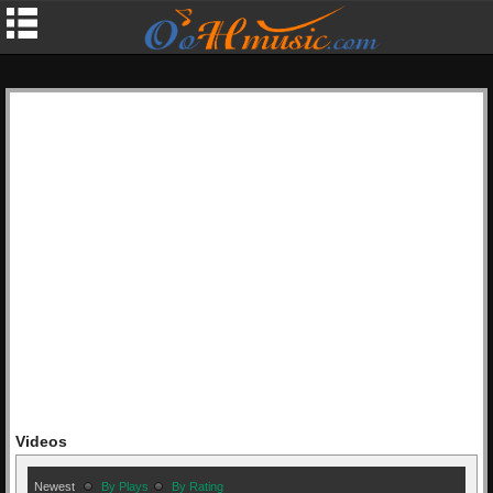
Videos
Newest
By Plays
By Rating