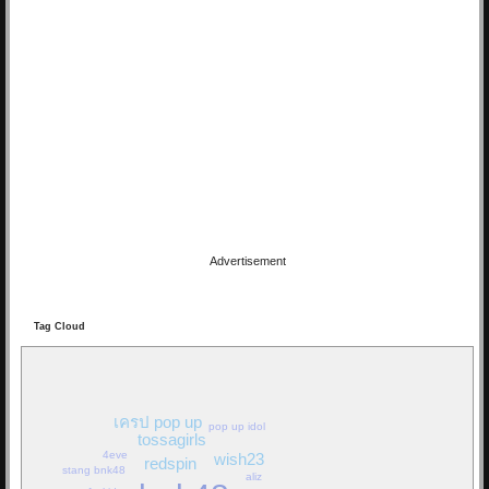
16/03/19 22:46:24
By:
OoHmusic
Let you go เพลงนี้ร้องโดยมิวสิค และ เจนนิษฐ์ เพลงนี้จะเป็นเพลงประกอบ
ภาพยนต์ เรื่อง Where we belong
เพลงแรกของ BNK48 ที่ไม่ได้มาจาก AKB48
ทั้ง 2 คนเป็นสมาชิกในยูนิตร้อง...
Re: Hackset - รู้สึก(...
01/03/19 18:58:10
Advertisement
By:
OoHmusic
Tag Cloud
Hackset - รู้สึก( I Feel Tears ) Audio Lyrics song Acoustic
วิจารณ์กันหน่อยครับ น้องเขาแต่งเอง ทั้งคำร้องทำนอง เสียงคลิปอาจไม่
ค่อยดีเพราะอัดจากมือถือ
เครป pop up
pop up idol
tossagirls
Re: วินาที Stang BNK48
4eve
wish23
redspin
25/11/18 08:21:12
stang bnk48
aliz