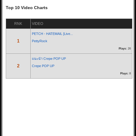
17/05/20 11:11:34
Top 10 Video Charts
By:
OoHmusic
RNK
VIDEO
รีวิว :
https://www.oohmusic.com/news_story/208/goodnight-aliz
PETCH - HATEMAIL [Live...
1
PettyRock
Re: ฟ้าหลังฝน - Nine...
Plays:
26
07/07/19 21:29:00
By:
OoHmusic
แนะนำ Crepe POP UP
2
Crepe POP UP
นั่งมองดูฝนที่ไหลลงหน้าต่าง
Plays:
8
เธอจะคิดถึงฉันบ้างไหมคนดี
ส่วนตัวฉันก็คงจะไม่ต่าง
ได้แค่เพียงที่เธอคิดถึงใคร ไม่ใช่ฉัน
* ก็ไม่ได้โทษเธอเลยในวันนั้น
จะไม่อยู่ข้างเคียงกันในวันที่ฝนตก...
Re: Let you go - BNK48