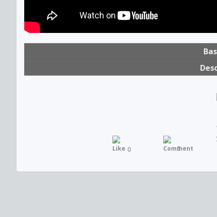
Bas
Desc
0
0