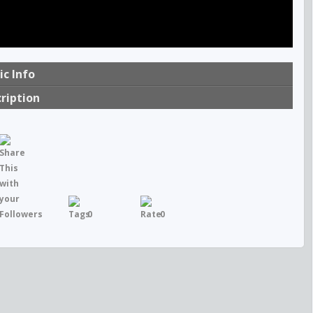
ic Info
ription
0
0