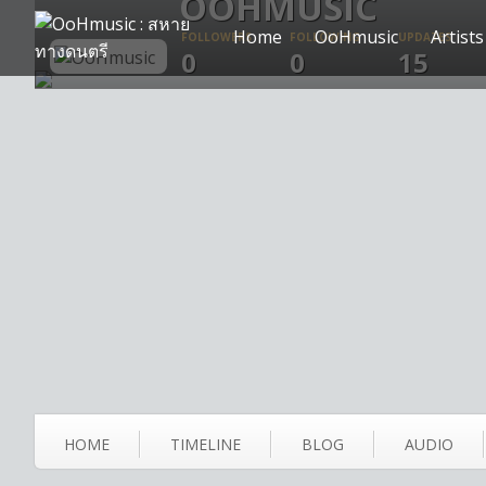
OOHMUSIC
Home
OoHmusic
Artists
FOLLOWERS
FOLLOWING
UPDATES
0
0
15
HOME
TIMELINE
BLOG
AUDIO