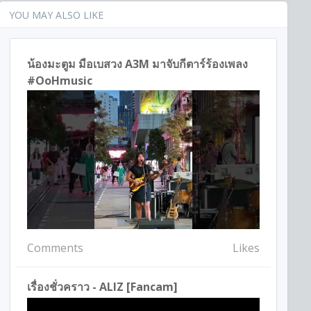
YOU MAY ALSO LIKE
น้องมะตูม มือเบสวง A3M มาจับกีตาร์ร้องเพลง
#OoHmusic
Comments
Likes
เรื่องชั่วคราว - ALIZ [Fancam]