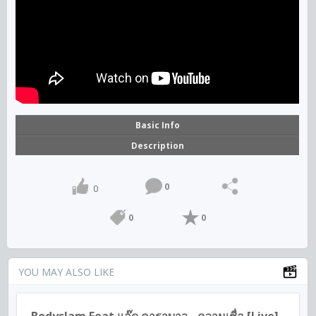
Basic Info
Description
0
0
0
0
YOU MAY ALSO LIKE