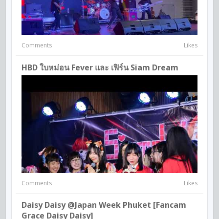
Comments
Likes
HBD ใบหม่อน Fever และ เฟิร์น Siam Dream
Comments
Likes
Daisy Daisy @japan Week Phuket [Fancam
Grace Daisy Daisy]