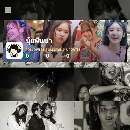
นุ้ยพันนา
FOLLOWERS
FOLLOWING
UPDATES
0
0
0