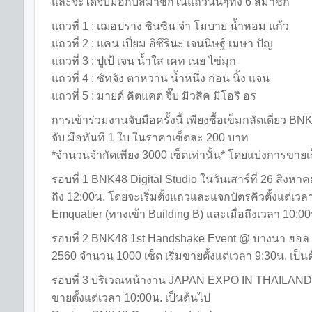
และจะได้จับมือกับสมาชิกในแถวนั้นๆทั้ง 6 สมาชิก
แถวที่ 1 : เฌอปราง ซินซิน จ๋า โมบาย น้ำหอม แก้ว
แถวที่ 2 : แคน เปี่ยม อิซึรินะ เจนนิษฐ์ เมษา ปัญ
แถวที่ 3 : ปูเป้ เจน น้ำใส เคท เนย ไข่มุก
แถวที่ 4 : ซัทจัง ตาหวาน น้ำหนึ่ง ก่อน นิ้ง แจน
แถวที่ 5 : มายด์ คิตแคต จิ๊บ มิวสิค มิโอริ อร
การเข้าร่วมงานจับมือครั้งนี้ เพียงซื้อเข็มกลัดเดี่ยว B
จับ
มือทันที 1 ใบ ในราคาเซ็ตละ 200 บาท
*จำนวนจำกัดเพียง 3000 เซ็ตเท่านั้น* โดยแบ่งการขายเ
รอบที่ 1 BNK48 Digital Studio ในวันเสาร์ที่ 26 สิงหา
ถึง 12:00น. โดยจะเริ่มตั้งแถวและแจกบัตรคิวตั้งแต่เว
Emquatier (ทางเข้า Building B) และเมื่อถึงเวลา 10:0
รอบที่ 2 BNK48 1st Handshake Event @ บางนา ฮอล เซ
2560 จำนวน 1000 เซ็ต เริ่มขายตั้งแต่เวลา 9:30น. เป็น
รอบที่ 3 บริเวณหน้างาน JAPAN EXPO IN THAILAND 201
ขายตั้งแต่เวลา 10:00น. เป็นต้นไป