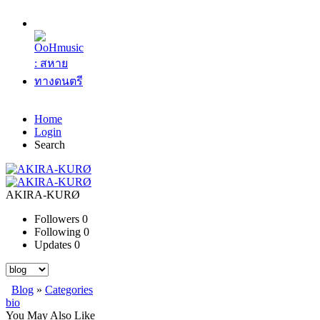
Home
Login
Search
AKIRA-KURØ
Followers
0
Following
0
Updates
0
Blog
»
Categories
bio
You May Also Like