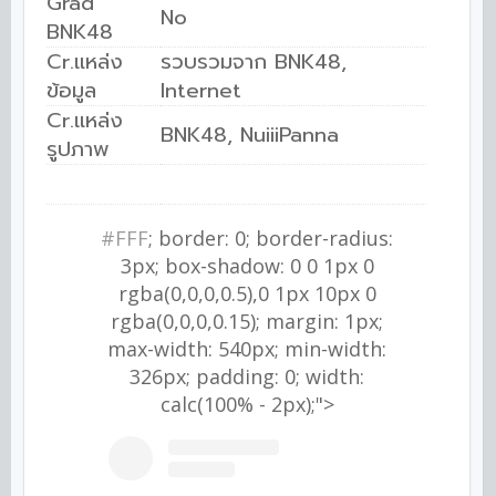
Grad
No
BNK48
Cr.แหล่ง
รวบรวมจาก BNK48,
ข้อมูล
Internet
Cr.แหล่ง
BNK48, NuiiiPanna
รูปภาพ
#FFF
; border: 0; border-radius:
3px; box-shadow: 0 0 1px 0
rgba(0,0,0,0.5),0 1px 10px 0
rgba(0,0,0,0.15); margin: 1px;
max-width: 540px; min-width:
326px; padding: 0; width:
calc(100% - 2px);">