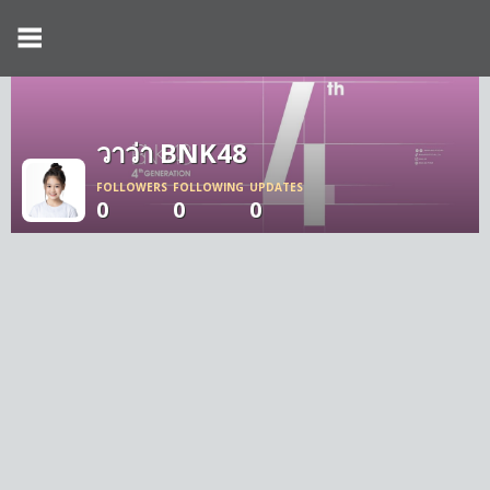
วาว่า BNK48
FOLLOWERS
FOLLOWING
UPDATES
0
0
0