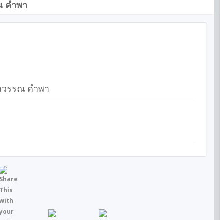
ณ คำพา
นกวรรณ คำพา