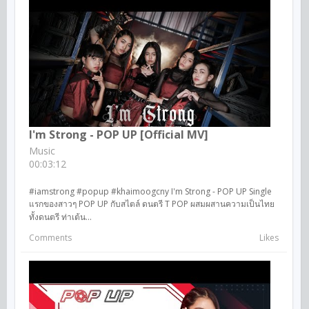
I'm Strong - POP UP [Official MV]
Music
00:03:12
#iamstrong #popup #khaimoogcny I'm Strong - POP UP Single
แรกของสาวๆ POP UP กับสไตล์ ดนตรี T POP ผสมผสานความเป็นไทย
ทั้งดนตรี ท่าเต้น...
Comments
Likes