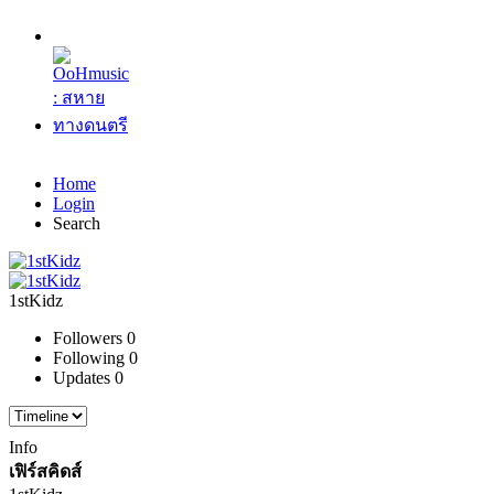
Home
Login
Search
1stKidz
Followers
0
Following
0
Updates
0
Info
เฟิร์สคิดส์